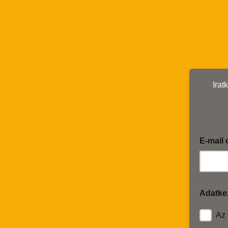
Irat
E-mail
Adatkez
Az 