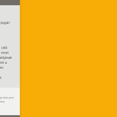
zönjük!
 cikk
a most
atójának
int a
eum
a
ge that your
vacy