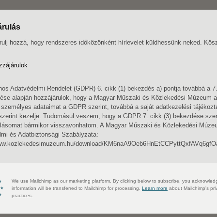
árulás
árulj hozzá, hogy rendszeres időközönként hírlevelet küldhessünk neked. Kös
zzájárulok
nos Adatvédelmi Rendelet (GDPR) 6. cikk (1) bekezdés a) pontja továbbá a 7.
zése alapján hozzájárulok, hogy a Magyar Műszaki és Közlekedési Múzeum 
személyes adataimat a GDPR szerint, továbbá a saját adatkezelési tájékozt
i szerint kezelje. Tudomásul veszem, hogy a GDPR 7. cikk (3) bekezdése szer
ulásomat bármikor visszavonhatom. A Magyar Műszaki és Közlekedési Múz
mi és Adatbiztonsági Szabályzata:
www.kozlekedesimuzeum.hu/download/KM6naA9Oeb6HnEtCCPyttQxfAVq6gfO
We use Mailchimp as our marketing platform. By clicking below to subscribe, you acknowled
information will be transferred to Mailchimp for processing.
Learn more
about Mailchimp's pri
practices.