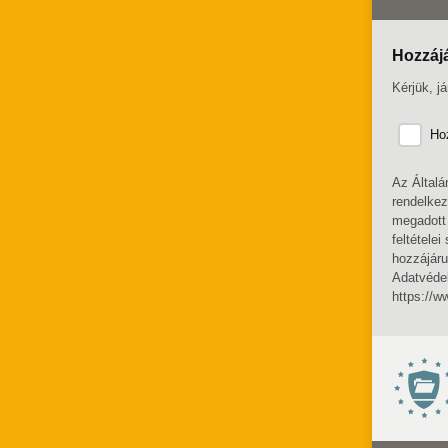
Hozzáj
Kérjük, j
Ho
Az Általá
rendelke
megadott 
feltétele
hozzájár
Adatvédel
https://