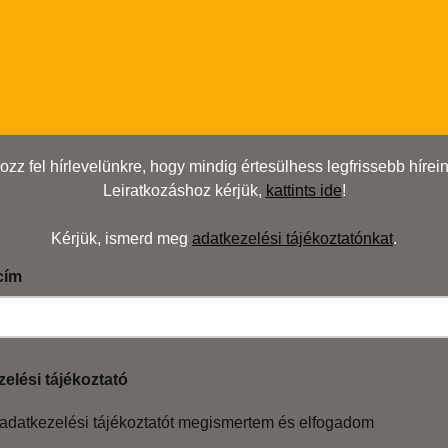
kozz fel hírlevelünkre, hogy mindig értesülhess legfrissebb hírein
Leiratkozáshoz kérjük,
kattints ide
!
Kérjük, ismerd meg
adatkezelési tájékoztatónkat
.
 cím
elési tájékoztató
adatkezelési tájékoztatót megismertem és elfogadom